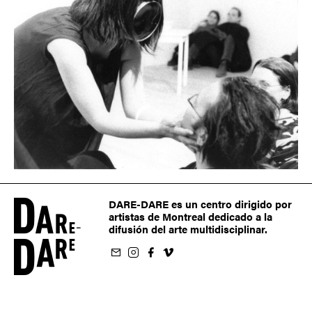
DARE-DARE es un centro dirigido por
artistas de Montreal dedicado a la
difusión del arte multidisciplinar.
oletín
us sur Instagram
-nous sur Facebook
ivez-nous sur Vimeo