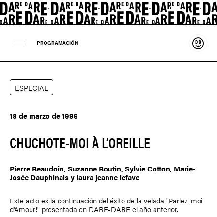
Sosten
PROGRAMACIÓN
ESPECIAL
18 de marzo de 1999
CHUCHOTE-MOI À L’OREILLE
Pierre Beaudoin
,
Suzanne Boutin
,
Sylvie Cotton
,
Marie-
Josée Dauphinais
y
laura jeanne lefave
Este acto es la continuación del éxito de la velada "Parlez-moi
d'Amour!" presentada en DARE-DARE el año anterior.