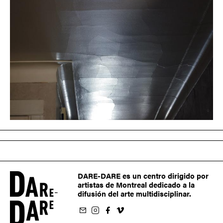
DARE-DARE es un centro dirigido por
artistas de Montreal dedicado a la
difusión del arte multidisciplinar.
oletín
us sur Instagram
-nous sur Facebook
ivez-nous sur Vimeo