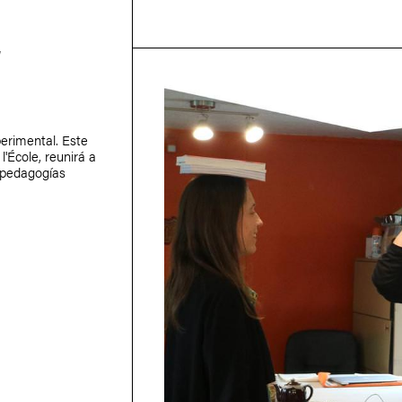
E
rimental. Este
l'École, reunirá a
 pedagogías