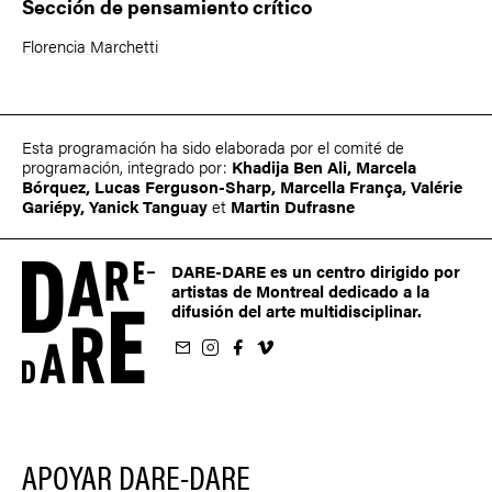
Sección de pensamiento crítico
Florencia Marchetti
Esta programación ha sido elaborada por el comité de
programación, integrado por:
Khadija Ben Ali
,
Marcela
Bórquez
,
Lucas Ferguson-Sharp
,
Marcella França
,
Valérie
Gariépy
,
Yanick Tanguay
et
Martin Dufrasne
DARE-DARE es un centro dirigido por
artistas de Montreal dedicado a la
difusión del arte multidisciplinar.
oletín
us sur Instagram
-nous sur Facebook
ivez-nous sur Vimeo
APOYAR DARE-DARE