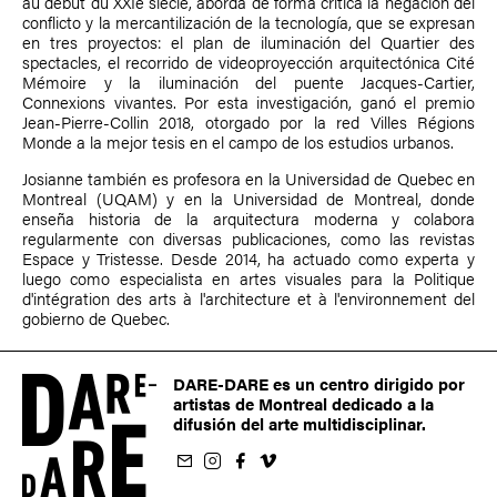
au début du XXIe siècle, aborda de forma crítica la negación del
conflicto y la mercantilización de la tecnología, que se expresan
en tres proyectos: el plan de iluminación del Quartier des
spectacles, el recorrido de videoproyección arquitectónica Cité
Mémoire y la iluminación del puente Jacques-Cartier,
Connexions vivantes. Por esta investigación, ganó el premio
Jean-Pierre-Collin 2018, otorgado por la red Villes Régions
Monde a la mejor tesis en el campo de los estudios urbanos.
Josianne también es profesora en la Universidad de Quebec en
Montreal (UQAM) y en la Universidad de Montreal, donde
enseña historia de la arquitectura moderna y colabora
regularmente con diversas publicaciones, como las revistas
Espace y Tristesse. Desde 2014, ha actuado como experta y
luego como especialista en artes visuales para la Politique
d'intégration des arts à l'architecture et à l'environnement del
gobierno de Quebec.
DARE-DARE es un centro dirigido por
artistas de Montreal dedicado a la
difusión del arte multidisciplinar.
oletín
us sur Instagram
-nous sur Facebook
ivez-nous sur Vimeo