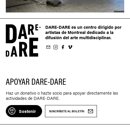
DARE-DARE es un centro dirigido por
artistas de Montreal dedicado a la
difusión del arte multidisciplinar.
oletín
us sur Instagram
-nous sur Facebook
ivez-nous sur Vimeo
APOYAR DARE-DARE
Haz un donativo o hazte socio para apoyar directamente las
actividades de DARE-DARE.
Sostenir
SUSCRÍBETE AL BOLETÍN