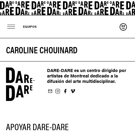
Sosten
EQUIPOS
CAROLINE CHOUINARD
DARE-DARE es un centro dirigido por
artistas de Montreal dedicado a la
difusión del arte multidisciplinar.
oletín
us sur Instagram
-nous sur Facebook
ivez-nous sur Vimeo
APOYAR DARE-DARE