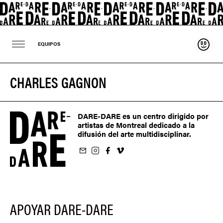
Sosten
EQUIPOS
CHARLES GAGNON
DARE-DARE es un centro dirigido por
artistas de Montreal dedicado a la
difusión del arte multidisciplinar.
oletín
us sur Instagram
-nous sur Facebook
ivez-nous sur Vimeo
APOYAR DARE-DARE