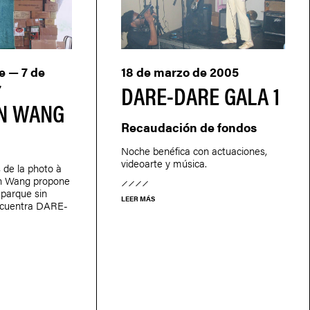
e — 7 de
18 de marzo de 2005
DARE-DARE GALA 1
7
EN WANG
Recaudación de fondos
Noche benéfica con actuaciones,
videoarte y música.
 de la photo à
en Wang propone
 parque sin
LEER MÁS
ncuentra DARE-