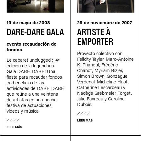
19 de mayo de 2008
29 de noviembre de 2007
DARE-DARE GALA
ARTISTE À
EMPORTER
evento recaudación de
fondos
Proyecto colectivo con
Felicity Tayler, Marc-Antoine
Le cabaret unplugged : ¡4ª
K. Phaneuf, Frédéric
edición de la legendaria
Chabot, Myriam Bizier,
Gala DARE-DARE! Una
Simon Brown, Gonzague
fiesta para recaudar fondos
Verdenal, Micheline Huot,
en beneficio de las
Catherine Lescarbeau y
actividades de DARE-DARE
Nadège Grebmeier Forget,
que reúne a una veintena
Julie Favreau y Caroline
de artistas en una noche
Dubois.
festiva de actuaciones,
vídeos y música.
LEER MÁS
LEER MÁS