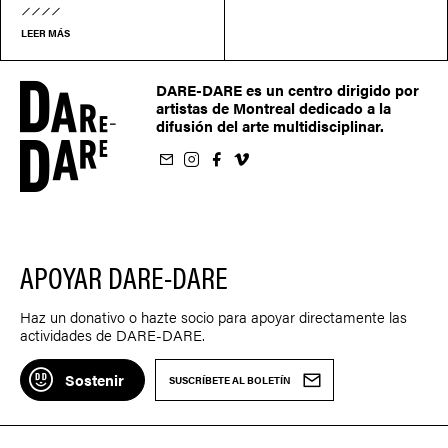
LEER MÁS
DARE-DARE es un centro dirigido por
artistas de Montreal dedicado a la
difusión del arte multidisciplinar.
oletín
us sur Instagram
-nous sur Facebook
ivez-nous sur Vimeo
APOYAR DARE-DARE
Haz un donativo o hazte socio para apoyar directamente las
actividades de DARE-DARE.
Sostenir
SUSCRÍBETE AL BOLETÍN