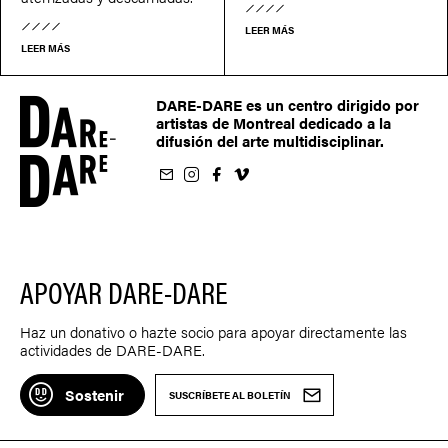
LEER MÁS
LEER MÁS
DARE-DARE es un centro dirigido por
artistas de Montreal dedicado a la
difusión del arte multidisciplinar.
oletín
us sur Instagram
-nous sur Facebook
ivez-nous sur Vimeo
APOYAR DARE-DARE
Haz un donativo o hazte socio para apoyar directamente las
actividades de DARE-DARE.
Sostenir
SUSCRÍBETE AL BOLETÍN