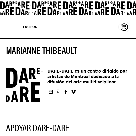
Sosten
EQUIPOS
MARIANNE THIBEAULT
DARE-DARE es un centro dirigido por
artistas de Montreal dedicado a la
difusión del arte multidisciplinar.
oletín
us sur Instagram
-nous sur Facebook
ivez-nous sur Vimeo
APOYAR DARE-DARE