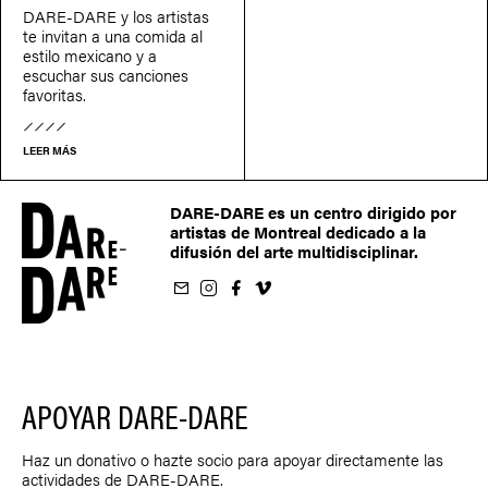
DARE-DARE y los artistas
te invitan a una comida al
estilo mexicano y a
escuchar sus canciones
favoritas.
LEER MÁS
DARE-DARE es un centro dirigido por
artistas de Montreal dedicado a la
difusión del arte multidisciplinar.
oletín
us sur Instagram
-nous sur Facebook
ivez-nous sur Vimeo
APOYAR DARE-DARE
Haz un donativo o hazte socio para apoyar directamente las
actividades de DARE-DARE.