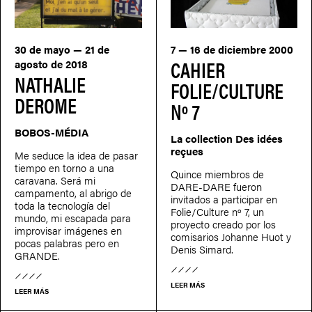
30 de mayo — 21 de
7 — 16 de diciembre 2000
CAHIER
agosto de 2018
NATHALIE
FOLIE/CULTURE
DEROME
Nº 7
BOBOS-MÉDIA
La collection Des idées
reçues
Me seduce la idea de pasar
tiempo en torno a una
Quince miembros de
caravana. Será mi
DARE-DARE fueron
campamento, al abrigo de
invitados a participar en
toda la tecnología del
Folie/Culture nº 7, un
mundo, mi escapada para
proyecto creado por los
improvisar imágenes en
comisarios Johanne Huot y
pocas palabras pero en
Denis Simard.
GRANDE.
LEER MÁS
LEER MÁS