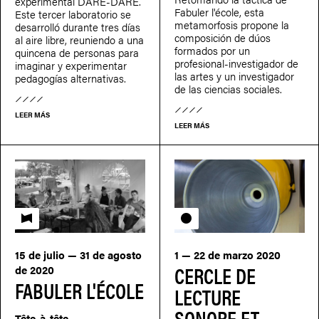
experimental DARE-DARE.
Fabuler l'école, esta
Este tercer laboratorio se
metamorfosis propone la
desarrolló durante tres días
composición de dúos
al aire libre, reuniendo a una
formados por un
quincena de personas para
profesional-investigador de
imaginar y experimentar
las artes y un investigador
pedagogías alternativas.
de las ciencias sociales.
LEER MÁS
LEER MÁS
Fabuler l'école
Círculo de lectura
15 de julio — 31 de agosto
1 — 22 de marzo 2020
CERCLE DE
de 2020
FABULER L'ÉCOLE
LECTURE
SONORE ET
Tête-à-tête