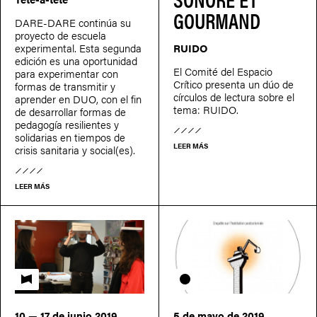
GOURMAND
DARE-DARE continúa su
proyecto de escuela
experimental. Esta segunda
RUIDO
edición es una oportunidad
El Comité del Espacio
para experimentar con
Crítico presenta un dúo de
formas de transmitir y
círculos de lectura sobre el
aprender en DUO, con el fin
tema: RUIDO.
de desarrollar formas de
pedagogía resilientes y
solidarias en tiempos de
LEER MÁS
crisis sanitaria y social(es).
LEER MÁS
Fabuler l'école
Círculo de lectura
10 — 17 de junio 2019
5 de mayo de 2019