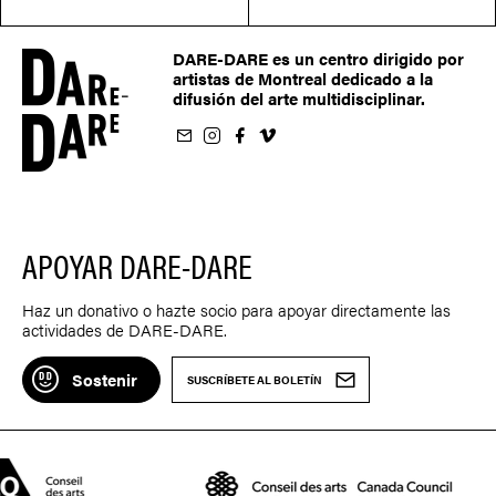
DARE-DARE es un centro dirigido por
artistas de Montreal dedicado a la
difusión del arte multidisciplinar.
oletín
us sur Instagram
-nous sur Facebook
ivez-nous sur Vimeo
APOYAR DARE-DARE
Haz un donativo o hazte socio para apoyar directamente las
actividades de DARE-DARE.
Sostenir
SUSCRÍBETE AL BOLETÍN