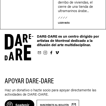
derribo de viviendas, el
cierre de una tienda de
ultramarinos árabe...
LEER MÁS
DARE-DARE es un centro dirigido por
artistas de Montreal dedicado a la
difusión del arte multidisciplinar.
oletín
us sur Instagram
-nous sur Facebook
ivez-nous sur Vimeo
APOYAR DARE-DARE
Haz un donativo o hazte socio para apoyar directamente las
actividades de DARE-DARE.
Sostenir
SUSCRÍBETE AL BOLETÍN