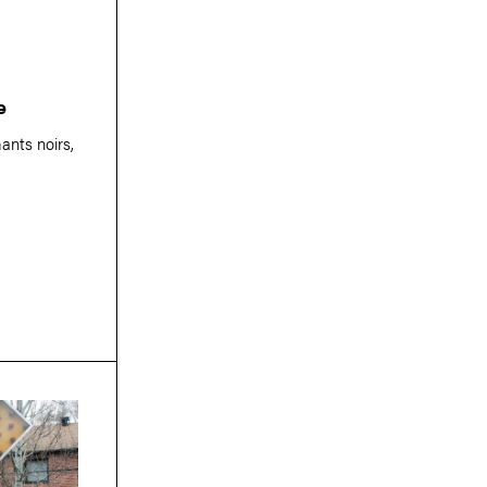
e
ants noirs,