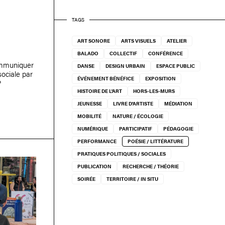
TAGS
ART SONORE
ARTS VISUELS
ATELIER
BALADO
COLLECTIF
CONFÉRENCE
ommuniquer
DANSE
DESIGN URBAIN
ESPACE PUBLIC
sociale par
ÉVÉNEMENT BÉNÉFICE
EXPOSITION
?
HISTOIRE DE L'ART
HORS-LES-MURS
JEUNESSE
LIVRE D'ARTISTE
MÉDIATION
MOBILITÉ
NATURE / ÉCOLOGIE
NUMÉRIQUE
PARTICIPATIF
PÉDAGOGIE
PERFORMANCE
POÉSIE / LITTÉRATURE
PRATIQUES POLITIQUES / SOCIALES
PUBLICATION
RECHERCHE / THÉORIE
SOIRÉE
TERRITOIRE / IN SITU