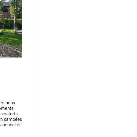
ers nous
êtements
ses torts,
ien campées
tionnel et