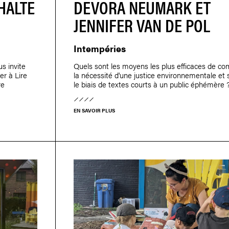
HALTE
DEVORA NEUMARK ET
S
JENNIFER VAN DE POL
Intempéries
us invite
Quels sont les moyens les plus efficaces de c
r à Lire
la nécessité d'une justice environnementale et 
re
le biais de textes courts à un public éphémère 
EN SAVOIR PLUS