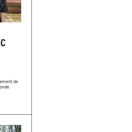
EC
nement de
gonde.