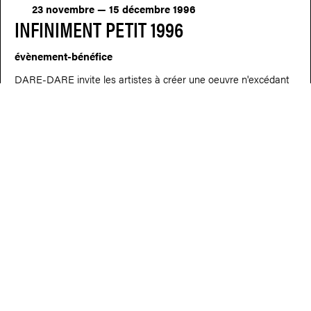
23 novembre — 15 décembre 1996
INFINIMENT PETIT 1996
évènement-bénéfice
DARE-DARE invite les artistes à créer une oeuvre n'excédant
pas 3 pouces x 3 pouces.
25 novembre — 17 décembre 1995
INFINIMENT PETIT 1995
nfiniment petit, l’événement bénéfice de DARE-DARE réunit
des artistes de toutes disciplines. Toutefois, ceux-ci sont pliés
aux contraintes de l’Infiniment petit en créant des pièces qui
doivent se confiner à un espace de 4 pouces x 4 pouces.
25 mars 1995
BINGO BÉNÉFICE