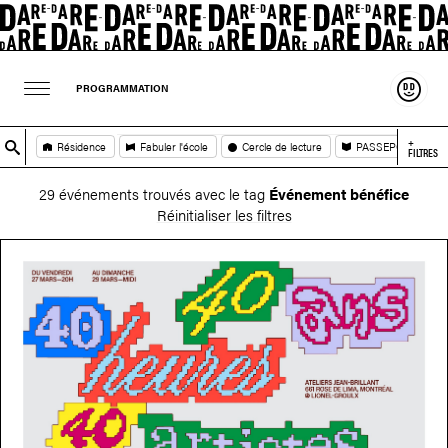
Souten
PROGRAMMATION
+
Résidence
Fabuler l'école
Cercle de lecture
PASSEPORT
FILTRES
29 événements trouvés avec le tag
Événement bénéfice
Réinitialiser les filtres