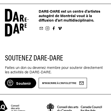
DARE-DARE est un centre d'artistes
autogéré de Montréal voué à la
diffusion d'art multidisciplinaire.
nfolettre
us sur Instagram
-nous sur Facebook
ivez-nous sur Vimeo
SOUTENEZ DARE-DARE
Faites un don ou devenez membre pour soutenir directement
les activités de DARE-DARE.
Soutenir
M'INSCRIRE À L'INFOLETTRE