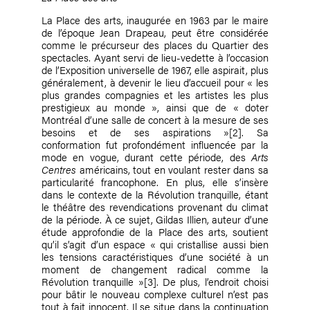
La Place des arts, inaugurée en 1963 par le maire
de l’époque Jean Drapeau, peut être considérée
comme le précurseur des places du Quartier des
spectacles. Ayant servi de lieu-vedette à l’occasion
de l’Exposition universelle de 1967, elle aspirait, plus
généralement, à devenir le lieu d’accueil pour « les
plus grandes compagnies et les artistes les plus
prestigieux au monde », ainsi que de « doter
Montréal d’une salle de concert à la mesure de ses
besoins et de ses aspirations »
[2]
. Sa
conformation fut profondément influencée par la
mode en vogue, durant cette période, des
Arts
Centres
américains, tout en voulant rester dans sa
particularité francophone. En plus, elle s’insère
dans le contexte de la Révolution tranquille, étant
le théâtre des revendications provenant du climat
de la période. À ce sujet, Gildas Illien, auteur d’une
étude approfondie de la Place des arts, soutient
qu’il s’agit d’un espace « qui cristallise aussi bien
les tensions caractéristiques d’une société à un
moment de changement radical comme la
Révolution tranquille »
[3]
. De plus, l’endroit choisi
pour bâtir le nouveau complexe culturel n’est pas
tout à fait innocent. Il se situe dans la continuation