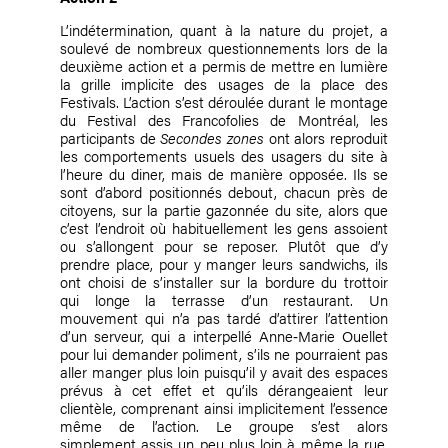
L’indétermination, quant à la nature du projet, a
soulevé de nombreux questionnements lors de la
deuxième action et a permis de mettre en lumière
la grille implicite des usages de la place des
Festivals. L’action s’est déroulée durant le montage
du Festival des Francofolies de Montréal, les
participants de
Secondes zones
ont alors reproduit
les comportements usuels des usagers du site à
l’heure du diner, mais de manière opposée. Ils se
sont d’abord positionnés debout, chacun près de
citoyens, sur la partie gazonnée du site, alors que
c’est l’endroit où habituellement les gens assoient
ou s’allongent pour se reposer. Plutôt que d’y
prendre place, pour y manger leurs sandwichs, ils
ont choisi de s’installer sur la bordure du trottoir
qui longe la terrasse d’un restaurant. Un
mouvement qui n’a pas tardé d’attirer l’attention
d’un serveur, qui a interpellé Anne‑Marie Ouellet
pour lui demander poliment, s’ils ne pourraient pas
aller manger plus loin puisqu’il y avait des espaces
prévus à cet effet et qu’ils dérangeaient leur
clientèle, comprenant ainsi implicitement l’essence
même de l’action. Le groupe s’est alors
simplement assis un peu plus loin à même la rue,