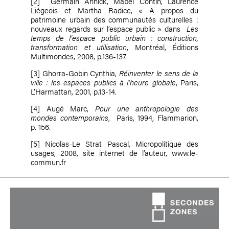
[2]
Germain Annick, Mabel Contin, Laurence
Liégeois et Martha Radice, « A propos du
patrimoine urbain des communautés culturelles :
nouveaux regards sur l’espace public » dans
Les
temps de l’espace public urbain : construction,
transformation et utilisation
, Montréal, Éditions
Multimondes, 2008, p.136-137.
[3]
Ghorra-Gobin Cynthia,
Réinventer le sens de la
ville : les espaces publics à l’heure globale
, Paris,
L’Harmattan, 2001, p.13-14.
[4]
Augé Marc,
Pour une anthropologie des
mondes contemporains
, Paris, 1994, Flammarion,
p. 156.
[5]
Nicolas-Le Strat Pascal, Micropolitique des
usages, 2008, site internet de l’auteur, www.le-
commun.fr