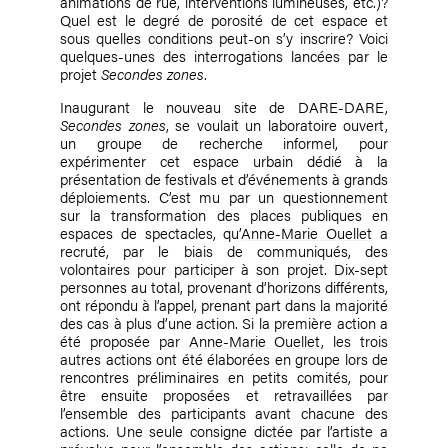
animations de rue, interventions lumineuses, etc.)?
Quel est le degré de porosité de cet espace et
sous quelles conditions peut-on s’y inscrire? Voici
quelques-unes des interrogations lancées par le
projet
Secondes zones
.
Inaugurant le nouveau site de DARE-DARE,
Secondes zones
, se voulait un laboratoire ouvert,
un groupe de recherche informel, pour
expérimenter cet espace urbain dédié à la
présentation de festivals et d’événements à grands
déploiements. C’est mu par un questionnement
sur la transformation des places publiques en
espaces de spectacles, qu’
Anne-Marie Ouellet
a
recruté, par le biais de communiqués, des
volontaires pour participer à son projet. Dix-sept
personnes au total, provenant d’horizons différents,
ont répondu à l’appel, prenant part dans la majorité
des cas à plus d’une action. Si la première action a
été proposée par
Anne-Marie Ouellet
, les trois
autres actions ont été élaborées en groupe lors de
rencontres préliminaires en petits comités, pour
être ensuite proposées et retravaillées par
l’ensemble des participants avant chacune des
actions. Une seule consigne dictée par l’artiste a