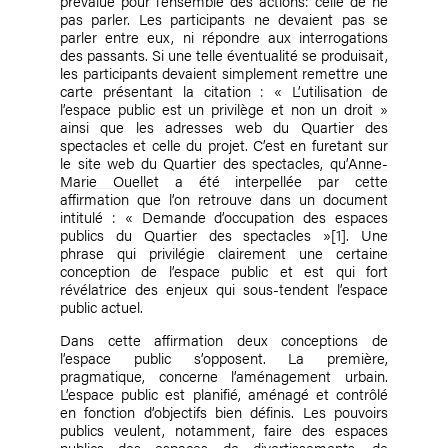
prévalue pour l’ensemble des actions: celle de ne
pas parler. Les participants ne devaient pas se
parler entre eux, ni répondre aux interrogations
des passants. Si une telle éventualité se produisait,
les participants devaient simplement remettre une
carte présentant la citation : « L’utilisation de
l’espace public est un privilège et non un droit »
ainsi que les adresses web du Quartier des
spectacles et celle du projet. C’est en furetant sur
le site web du Quartier des spectacles, qu’
Anne-
Marie Ouellet
a été interpellée par cette
affirmation que l’on retrouve dans un document
intitulé : « Demande d’occupation des espaces
publics du Quartier des spectacles »
[1]
. Une
phrase qui privilégie clairement une certaine
conception de l’espace public et est qui fort
révélatrice des enjeux qui sous-tendent l’espace
public actuel.
Dans cette affirmation deux conceptions de
l’espace public s’opposent. La première,
pragmatique, concerne l’aménagement urbain.
L’espace public est planifié, aménagé et contrôlé
en fonction d’objectifs bien définis. Les pouvoirs
publics veulent, notamment, faire des espaces
publics des espaces de divertissements, de