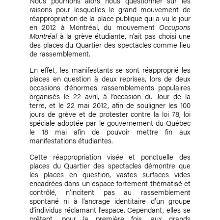
Nous pourrions alors nous questionner sur les
raisons pour lesquelles le grand mouvement de
réappropriation de la place publique qui a vu le jour
en 2012 à Montréal, du mouvement
Occupons
Montréal
à la grève étudiante, n’ait pas choisi une
des places du Quartier des spectacles comme lieu
de rassemblement.
En effet, les manifestants se sont réapproprié les
places en question à deux reprises, lors de deux
occasions d’énormes rassemblements populaires
organisés le 22 avril, à l’occasion du Jour de la
terre, et le 22 mai 2012, afin de souligner les 100
jours de grève et de protester contre la loi 78, loi
spéciale adoptée par le gouvernement du Québec
le 18 mai afin de pouvoir mettre fin aux
manifestations étudiantes.
Cette réappropriation visée et ponctuelle des
places du Quartier des spectacles démontre que
les places en question, vastes surfaces vides
encadrées dans un espace fortement thématisé et
contrôlé, n’incitent pas au rassemblement
spontané ni à l’ancrage identitaire d’un groupe
d’individus réclamant l’espace. Cependant, elles se
prêtent, pour la première fois, aux grands