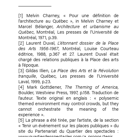
[1]
Melvin Charney, « Pour une définition de
l’architecture au Québec », in Melvin Charney et
Marcel Bélanger,
Architecture et urbanisme au
Québec
, Montréal, Les presses de l’Université de
Montréal, 1971, p.39.
[2]
Laurent Duval,
L’étonnant dossier de la Place
des Arts 1956-1967
, Montréal, Louise Courteau
éditrice, 1988, p.367 et 27. Laurent Duval était
chargé des relations publiques à la Place des arts
à l’époque.
[3]
Gildas Illien,
La Place des Arts et la Révolution
tranquille
, Québec, Les presses de l’Université
Laval, 1999, p.23.
[4]
Mark Gottdiener,
The Theming of America,
Boulder, Westview Press, 1997, p.158. Traduction de
l’auteur. Texte original en anglais : « polysemic
themed environment may control crowds, but they
cannot orchestrate the meaning of the
experience ».
[5]
La phrase a été tirée, par l’artiste, de la section
« Tenir un événement sur les places publiques » du
site du Partenariat du Quartier des spectacles :
www.quartierdesspectacles.com/a-propos/tenir-