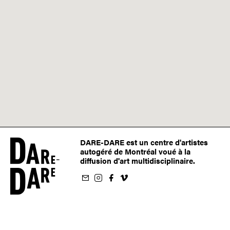
DARE-DARE est un centre d'artistes
autogéré de Montréal voué à la
diffusion d'art multidisciplinaire.
nfolettre
us sur Instagram
-nous sur Facebook
ivez-nous sur Vimeo