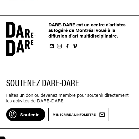
DARE-DARE est un centre d'artistes
autogéré de Montréal voué à la
diffusion d'art multidisciplinaire.
nfolettre
us sur Instagram
-nous sur Facebook
ivez-nous sur Vimeo
SOUTENEZ DARE-DARE
Faites un don ou devenez membre pour soutenir directement
les activités de DARE-DARE.
Soutenir
M'INSCRIRE À L'INFOLETTRE