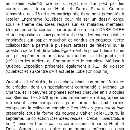
au cahier Folie/Culture no 7, projet mis sur pied par les
commissaires Johanne Huot et Denis Simard. Comme
l'ensemble des 76 artistes participants, ils se sont présentés à
l'atelier Engramme (Québec) pour réaliser un dessin conçu
sous le thème des idées reçues sur les maladies mentales.
Une soirée de lancement performatif a eu lieu à DARE-DARE
et une exposition a suivi permettant de voir les pages du cahier
imprimées sur papier mouchoir et vendus en paquets. Cette
collaboration a permis à plusieurs artistes de réfléchir sur la
question de l'art et de la folie. Également, la plupart des artistes
ont pu expérimenter un nouveau médium, la lithographie, et
(re)visiter les ateliers de Engramme et le complexe Méduse à
Québec. Exposition présentée également à l'Œil de Poisson
(Québec) et au Centre d'Art actuel le Lobe (Chicoutimi).
Ouvrable et dépliable, la collection/cahier comprend 18 textes
de création, dont un spécialement commandé à Michaël La
Chance, et 71 oeuvres originales éditées chacune en 118 copies
sur Kleenex. Les 8378 épreuves imprimées en lithographie se
retrouvent ainsi compactées pour former les huit parties
composant la collection complète
Des idées reçues sur la folie
présentée sous la forme du nouveau Cahier Folie/Culture, le
septième. La collection
Des idées reçues - Cahier Folie/Culture
no 7
, mise en branle par les commissaires Johanne Huot et
Denis Simard, oscille entre deux mondes préconçus, deux