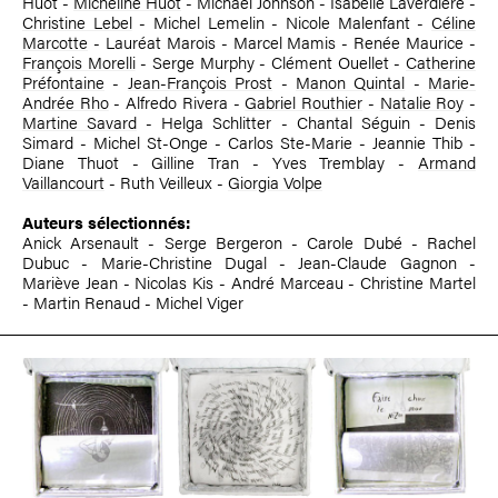
Huot -
Micheline Huot
- Michael Johnson - Isabelle Laverdière -
Christine Lebel
- Michel Lemelin - Nicole Malenfant -
Céline
Marcotte
- Lauréat Marois - Marcel Mamis - Renée Maurice -
François Morelli
- Serge Murphy - Clément Ouellet -
Catherine
Préfontaine
-
Jean-François Prost
-
Manon Quintal
-
Marie-
Andrée Rho
- Alfredo Rivera -
Gabriel Routhier
-
Natalie Roy
-
Martine Savard
- Helga Schlitter - Chantal Séguin - Denis
Simard - Michel St-Onge - Carlos Ste-Marie - Jeannie Thib -
Diane Thuot - Gilline Tran - Yves Tremblay -
Armand
Vaillancourt
- Ruth Veilleux -
Giorgia Volpe
Auteurs sélectionnés:
Anick Arsenault - Serge Bergeron - Carole Dubé - Rachel
Dubuc - Marie-Christine Dugal - Jean-Claude Gagnon -
Mariève Jean - Nicolas Kis - André Marceau - Christine Martel
- Martin Renaud - Michel Viger