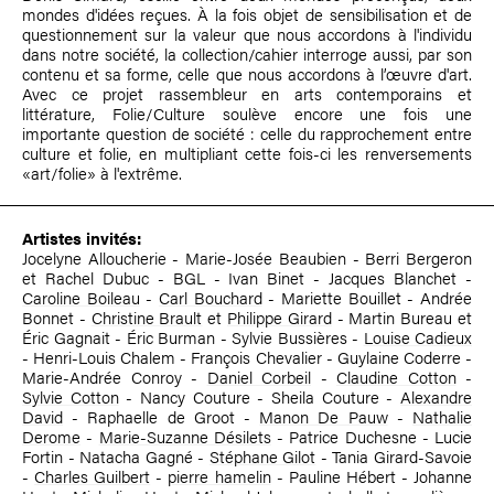
mondes d'idées reçues. À la fois objet de sensibilisation et de
questionnement sur la valeur que nous accordons à l'individu
dans notre société, la collection/cahier interroge aussi, par son
contenu et sa forme, celle que nous accordons à l’œuvre d'art.
Avec ce projet rassembleur en arts contemporains et
littérature, Folie/Culture soulève encore une fois une
importante question de société : celle du rapprochement entre
culture et folie, en multipliant cette fois-ci les renversements
«art/folie» à l'extrême.
Artistes invités:
Jocelyne Alloucherie - Marie-Josée Beaubien - Berri Bergeron
et Rachel Dubuc - BGL - Ivan Binet - Jacques Blanchet -
Caroline Boileau
-
Carl Bouchard
- Mariette Bouillet - Andrée
Bonnet -
Christine Brault
et
Philippe Girard
- Martin Bureau et
Éric Gagnait - Éric Burman - Sylvie Bussières -
Louise Cadieux
- Henri-Louis Chalem - François Chevalier - Guylaine Coderre -
Marie-Andrée Conroy -
Daniel Corbeil
-
Claudine Cotton
-
Sylvie Cotton
- Nancy Couture - Sheila Couture -
Alexandre
David
- Raphaelle de Groot -
Manon De Pauw
-
Nathalie
Derome
-
Marie-Suzanne Désilets
- Patrice Duchesne - Lucie
Fortin - Natacha Gagné -
Stéphane Gilot
- Tania Girard-Savoie
-
Charles Guilbert
-
pierre hamelin
- Pauline Hébert - Johanne