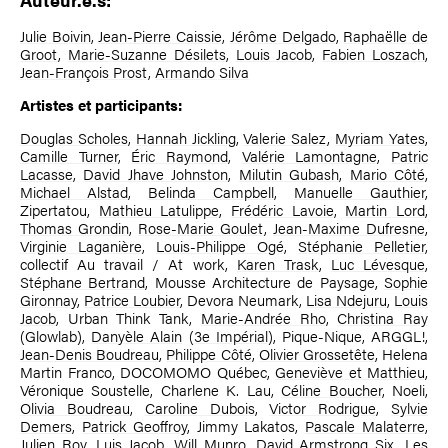
Julie Boivin
,
Jean-Pierre Caissie
,
Jérôme Delgado
,
Raphaëlle de
Groot
,
Marie-Suzanne Désilets
,
Louis Jacob
,
Fabien Loszach
,
Jean-François Prost
,
Armando Silva
Artistes et participants:
Douglas Scholes
,
Hannah Jickling
,
Valerie Salez
,
Myriam Yates
,
Camille Turner
,
Éric Raymond
,
Valérie Lamontagne
,
Patric
Lacasse
,
David Jhave Johnston
,
Milutin Gubash
,
Mario Côté
,
Michael Alstad
,
Belinda Campbell
,
Manuelle Gauthier
,
Zipertatou,
Mathieu Latulippe
,
Frédéric Lavoie
,
Martin Lord
,
Thomas Grondin
,
Rose-Marie Goulet
,
Jean-Maxime Dufresne
,
Virginie Laganière
,
Louis-Philippe Ogé
,
Stéphanie Pelletier
,
collectif Au travail / At work,
Karen Trask
,
Luc Lévesque
,
Stéphane Bertrand
, Mousse Architecture de Paysage,
Sophie
Gironnay
,
Patrice Loubier
, Devora Neumark,
Lisa Ndejuru
,
Louis
Jacob
, Urban Think Tank,
Marie-Andrée Rho
,
Christina Ray
(Glowlab),
Danyèle Alain
(
3e Impérial
), Pique-Nique, ARGGL!,
Jean-Denis Boudreau
,
Philippe Côté
,
Olivier Grossetête
, Helena
Martin Franco, DOCOMOMO Québec,
Geneviève et Matthieu
,
Véronique Soustelle, Charlene K. Lau,
Céline Boucher
, Noeli,
Olivia Boudreau
,
Caroline Dubois
,
Victor Rodrigue
,
Sylvie
Demers
,
Patrick Geoffroy
, Jimmy Lakatos,
Pascale Malaterre
,
Julien Roy
,
Luis Jacob
,
Will Munro
,
David Armstrong Six
,
Les