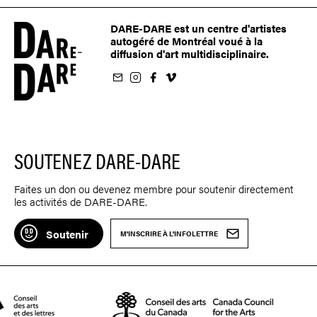
DARE-DARE est un centre d'artistes
autogéré de Montréal voué à la
diffusion d'art multidisciplinaire.
nfolettre
us sur Instagram
-nous sur Facebook
ivez-nous sur Vimeo
SOUTENEZ DARE-DARE
Faites un don ou devenez membre pour soutenir directement
les activités de DARE-DARE.
Soutenir
M'INSCRIRE À L'INFOLETTRE