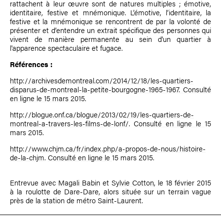
rattachent à leur œuvre sont de natures multiples ; émotive,
identitaire, festive et mnémonique. L’émotive, l’identitaire, la
festive et la mnémonique se rencontrent de par la volonté de
présenter et d’entendre un extrait spécifique des personnes qui
vivent de manière permanente au sein d'un quartier à
l'apparence spectaculaire et fugace.
Références :
http://archivesdemontreal.com/2014/12/18/les-quartiers-
disparus-de-montreal-la-petite-bourgogne-1965-1967. Consulté
en ligne le 15 mars 2015.
http://blogue.onf.ca/blogue/2013/02/19/les-quartiers-de-
montreal-a-travers-les-films-de-lonf/
.
Consulté en ligne le
15
mars 2015.
http://www.chjm.ca/fr/index.php/a-propos-de-nous/histoire-
de-la-chjm
.
Consulté en ligne le
15 mars 2015.
Entrevue avec
Magali Babin
et
Sylvie Cotton
, le 18 février 2015
à la roulotte de Dare-Dare, alors située sur un terrain vague
près de la station de métro Saint-Laurent.