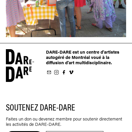
DARE-DARE est un centre d'artistes
autogéré de Montréal voué à la
diffusion d'art multidisciplinaire.
nfolettre
us sur Instagram
-nous sur Facebook
ivez-nous sur Vimeo
SOUTENEZ DARE-DARE
Faites un don ou devenez membre pour soutenir directement
les activités de DARE-DARE.