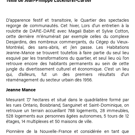
D'apparence festif et transitoire, le Quartier des spectacles
regorge de communautés. Cet hiver, Lors d’un entretien à la
roulotte de DARE-DARE avec
Magali Babin
et
Sylvie Cotton
,
cette dernière m’énumérait par exemple celles du complexe
Desjardins, des nombreux commerçants, du Cégep du Vieux-
Montréal, des sans-abris, et j'en passe. Les Habitations
Jeanne-Mance se trouvent toutefois à faire partie du seul lieu
esquivé par les transformations du quartier, et seul lieu où l'on
retrouve encore des habitants permanents au sein de cette
jungle du divertissement culturel et économique. C’est un lieu
qui, d’ailleurs, fut un des premiers résultats d’un
réaménagement du secteur urbain dès 1956.
Jeanne Mance
Mesurant 7,7 hectares et situé dans le quadrilatère formé par
les rues Ontario, Boisbriand, Sanguinet et Saint-Dominique, on
retrouve un terrain accueillant 788 logements, 28 immeubles,
528 logements aux personnes âgées autonomes, 5 tours de 12
étages, 14 multiplexes et 50 maisons de ville.
Pionnière de la Nouvelle-France et considérée en tant que