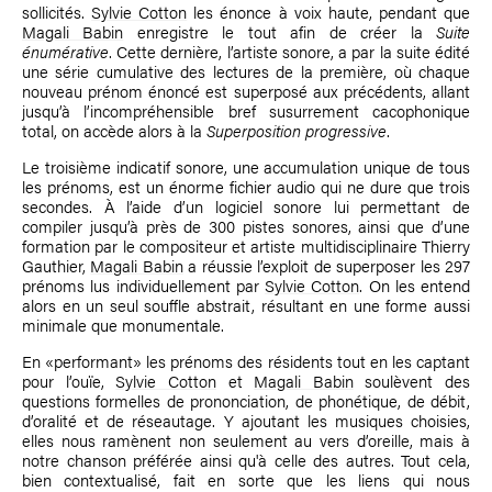
sollicités.
Sylvie Cotton
les énonce à voix haute, pendant que
Magali Babin
enregistre le tout afin de créer la
Suite
énumérative
. Cette dernière, l’artiste sonore, a par la suite édité
une série cumulative des lectures de la première, où chaque
nouveau prénom énoncé est superposé aux précédents, allant
jusqu’à l’incompréhensible bref susurrement cacophonique
total, on accède alors à la
Superposition progressive
.
Le troisième indicatif sonore, une accumulation unique de tous
les prénoms, est un énorme fichier audio qui ne dure que trois
secondes. À l’aide d’un logiciel sonore lui permettant de
compiler jusqu’à près de 300 pistes sonores, ainsi que d’une
formation par le compositeur et artiste multidisciplinaire Thierry
Gauthier,
Magali Babin
a réussie l’exploit de superposer les 297
prénoms lus individuellement par
Sylvie Cotton
. On les entend
alors en un seul souffle abstrait, résultant en une forme aussi
minimale que monumentale.
En «performant» les prénoms des résidents tout en les captant
pour l’ouïe,
Sylvie Cotton
et
Magali Babin
soulèvent des
questions formelles de prononciation, de phonétique, de débit,
d’oralité et de réseautage. Y ajoutant les musiques choisies,
elles nous ramènent non seulement au vers d’oreille, mais à
notre chanson préférée ainsi qu'à celle des autres. Tout cela,
bien contextualisé, fait en sorte que les liens qui nous