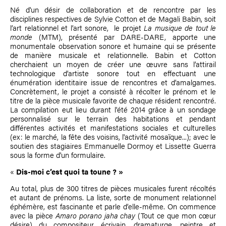
Né d'un désir de collaboration et de rencontre par les
disciplines respectives de
Sylvie Cotton
et de
Magali Babin
, soit
l’art relationnel et l’art sonore, le projet
La musique de tout le
monde
(MTM), présenté par DARE-DARE, apporte une
monumentale observation sonore et humaine qui se présente
de manière musicale et relationnelle. Babin et Cotton
cherchaient un moyen de créer une œuvre sans l’attirail
technologique d’artiste sonore tout en effectuant une
énumération identitaire issue de rencontres et d’amalgames.
Concrètement, le projet a consisté à récolter le prénom et le
titre de la pièce musicale favorite de chaque résident rencontré.
La compilation eut lieu durant l'été 2014 grâce à un sondage
personnalisé sur le terrain des habitations et pendant
différentes activités et manifestations sociales et culturelles
(ex: le marché, la fête des voisins, l'activité mosaïque...); avec le
soutien des stagiaires
Emmanuelle Dormoy
et
Lissette Guerra
sous la forme d'un formulaire.
«
Dis-moi c’est quoi ta toune ? »
Au total, plus de 300 titres de pièces musicales furent récoltés
et autant de prénoms. La liste, sorte de monument relationnel
éphémère, est fascinante et parle d’elle-même. On commence
avec la pièce
Amaro porano jaha chay
(Tout ce que mon cœur
désire) du compositeur, écrivain, dramaturge, peintre et