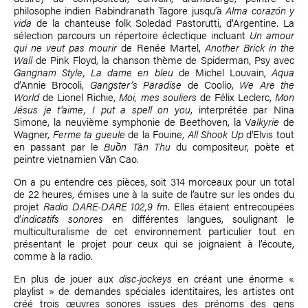
philosophe indien Rabindranath Tagore jusqu’à
Alma corazón y
vida
de la chanteuse folk Soledad Pastorutti, d’Argentine. La
sélection parcours un répertoire éclectique incluant
Un amour
qui ne veut pas mourir
de Renée Martel,
Another Brick in the
Wall
de Pink Floyd, la chanson thème de Spiderman, Psy avec
Gangnam Style, La dame en bleu
de Michel Louvain,
Aqua
d’Annie Brocoli,
Gangster’s Paradise
de Coolio,
We Are the
World
de Lionel Richie,
Moi, mes souliers
de Félix Leclerc,
Mon
Jésus je t'aime, I put a spell on you
, interprétée par Nina
Simone,
la neuvième symphonie de Beethoven, la V
alkyrie
de
Wagner,
Ferme ta gueule
de la Fouine,
All Shook Up
d'Elvis tout
en passant par le
Buồn Tàn Thu
du compositeur, poète et
peintre vietnamien Văn Cao
.
On a pu entendre ces pièces, soit 314 morceaux pour un total
de 22 heures, émises une à la suite de l’autre sur les ondes du
projet
Radio DARE-DARE 102,9 fm
. Elles étaient entrecoupées
d’
indicatifs sonores
en différentes langues, soulignant le
multiculturalisme de cet environnement particulier tout en
présentant le projet pour ceux qui se joignaient à l’écoute,
comme à la radio.
En plus de jouer aux
disc-jockeys
en créant une énorme «
playlist » de demandes spéciales identitaires, les artistes ont
créé trois œuvres sonores issues des prénoms des gens