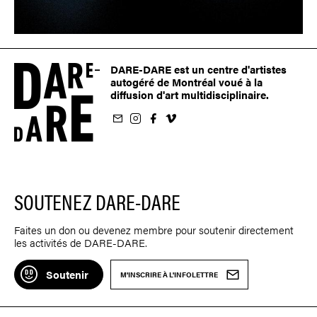
DARE-DARE est un centre d'artistes
autogéré de Montréal voué à la
diffusion d'art multidisciplinaire.
nfolettre
us sur Instagram
-nous sur Facebook
ivez-nous sur Vimeo
SOUTENEZ DARE-DARE
Faites un don ou devenez membre pour soutenir directement
les activités de DARE-DARE.
Soutenir
M'INSCRIRE À L'INFOLETTRE