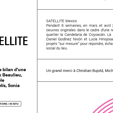
SATELLITE Mexico
Pendant 6 semaines, en mars et avril 
oeuvres originales dans le cadre d'une 
ELLITE
quartier la Candelaria de Coyoacán. Là
Daniel Godínez Nivón
et Lucía Hinojosa
projets "sur mesure" pour répondre, éch
social du lieu.
e bilan d'une
Un grand merci à
Christian Bujold
,
Mich
k Beaulieu
,
le
lís
,
Sonia
TOIRE / IN SITU