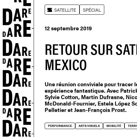
SATELLITE
SPÉCIAL
12 septembre 2019
RETOUR SUR SAT
MEXICO
ETS
Une réunion conviviale pour tracer l
expérience fantastique. Avec
Patric
Sylvie Cotton
,
Martin Dufrasne
,
Nico
McDonald-Fournier
,
Estela López So
Pelletier
et
Jean-François Prost
.
PERFORMANCE
ARTS VISUELS
MOBILITÉ
TERRI