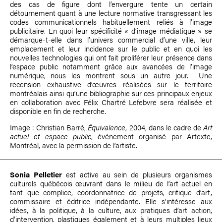
des cas de figure dont l’envergure tente un certain
détournement quant à une lecture normative transgressant les
codes communicationnels habituellement reliés à l’image
publicitaire. En quoi leur spécificité « d’image médiatique » se
démarque-t-elle dans l’univers commercial d’une ville, leur
emplacement et leur incidence sur le public et en quoi les
nouvelles technologies qui ont fait proliférer leur présence dans
l’espace public notamment grâce aux avancées de l’image
numérique, nous les montrent sous un autre jour. Une
recension exhaustive d’œuvres réalisées sur le territoire
montréalais ainsi qu’une bibliographie sur ces principaux enjeux
en collaboration avec
Félix Chartré Lefebvre
sera réalisée et
disponible en fin de recherche.
Image :
Christian Barré
,
Équivalence
, 2004, dans le cadre de
Art
actuel et espace public
, événement organisé par Artexte,
Montréal, avec la permission de l’artiste.
Sonia Pelletier
est active au sein de plusieurs organismes
culturels québécois œuvrant dans le milieu de l’art actuel en
tant que complice, coordonnatrice de projets, critique d’art,
commissaire et éditrice indépendante. Elle s’intéresse aux
idées, à la politique, à la culture, aux pratiques d’art action,
d’intervention, plastiques également et à leurs multiples lieux