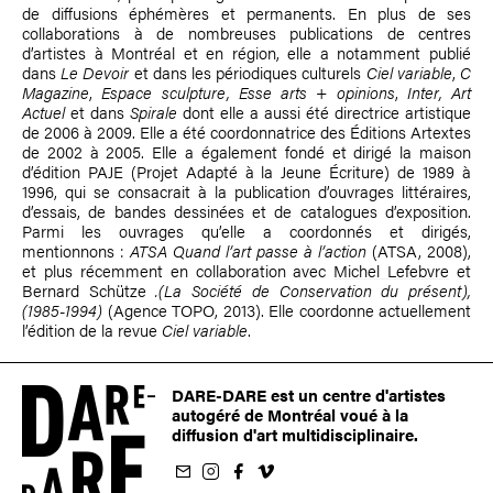
de diffusions éphémères et permanents. En plus de ses
collaborations à de nombreuses publications de centres
d’artistes à Montréal et en région, elle a notamment publié
dans
Le Devoir
et dans les périodiques culturels
Ciel variable
,
C
Magazine
,
Espace sculpture,
Esse arts + opinions
,
Inter, Art
Actuel
et dans
Spirale
dont elle a aussi été directrice artistique
de 2006 à 2009. Elle a été coordonnatrice des Éditions Artextes
de 2002 à 2005. Elle a également fondé et dirigé la maison
d’édition PAJE (Projet Adapté à la Jeune Écriture) de 1989 à
1996, qui se consacrait à la publication d’ouvrages littéraires,
d’essais, de bandes dessinées et de catalogues d’exposition.
Parmi les ouvrages qu’elle a coordonnés et dirigés,
mentionnons :
ATSA Quand l’art passe à l’action
(ATSA, 2008),
et plus récemment en collaboration avec
Michel Lefebvre
et
Bernard Schütze
.(La Société de Conservation du présent),
(1985-1994)
(Agence TOPO, 2013). Elle coordonne actuellement
l’édition de la revue
Ciel variable
.
DARE-DARE est un centre d'artistes
autogéré de Montréal voué à la
diffusion d'art multidisciplinaire.
nfolettre
us sur Instagram
-nous sur Facebook
ivez-nous sur Vimeo