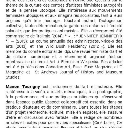
thème de la culture des centres d’artistes féministes autogérés
et de la pensée utopique. Elle s’intéresse aux mouvements
féministes utopiques et aux imaginaires socialistes, tant à leurs
origines qu’à leur héritage, touchant autant l’autogestion
collective, l’auto-détermination, la garde des enfants et l’équité
salariale, que les pratiques antiracistes. Elle a récemment été
commissaire de Trailmix (2014); * ~ _: * JENNIFER JENNIFER X
*:. ~ (2013); La course annuelle des administrateur-rice-s des
arts (2013); et The Wild Bush Residency (2012 -). Elle est
membre du comité éditorial de .dpi, une revue féministe d’art et
de culture numérique et a récemment organisé l’édition
montréalaise du projet Art + Feminism Wikipedia. Ses articles
ont été publiés dans Canadian Art, Esse, Fuse Magazine et C
Magazine et St Andrews Journal of History and Museum
Studies.
Manon Tourigny
est historienne de l’art et auteure. Elle
s’intéresse à la vidéo, aux arts médiatiques, à la photographie,
à la performance et aux pratiques artistiques qui s'inscrivent
dans l'espace public. L’aspect collaboratif est essentiel dans sa
pratique d’auteure et de commissaire. Dans toutes les étapes
d’un projet (recherche, écriture, mise en espace), elle s’assure
d’être en discussion avec l’artiste. Elle a rédigé de nombreux
articles et textes pour des revues spécialisées (Ciné bulles, CV
photo, esse arts + opinions, Espace et Inter), en plus d'écrire