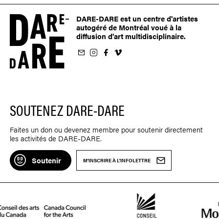
DARE-DARE est un centre d'artistes
autogéré de Montréal voué à la
diffusion d'art multidisciplinaire.
nfolettre
us sur Instagram
-nous sur Facebook
ivez-nous sur Vimeo
SOUTENEZ DARE-DARE
Faites un don ou devenez membre pour soutenir directement
les activités de DARE-DARE.
Soutenir
M'INSCRIRE À L'INFOLETTRE