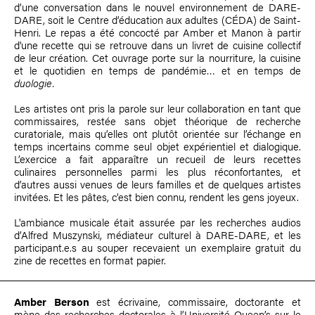
d’une conversation dans le nouvel environnement de DARE-
DARE, soit le Centre d’éducation aux adultes (CÉDA) de Saint-
Henri. Le repas a été concocté par Amber et Manon à partir
d'une recette qui se retrouve dans un livret de cuisine collectif
de leur création. Cet ouvrage porte sur la nourriture, la cuisine
et le quotidien en temps de pandémie… et en temps de
duologie.
Les artistes ont pris la parole sur leur collaboration en tant que
commissaires, restée sans objet théorique de recherche
curatoriale, mais qu’elles ont plutôt orientée sur l’échange en
temps incertains comme seul objet expérientiel et dialogique.
L’exercice a fait apparaître un recueil de leurs recettes
culinaires personnelles parmi les plus réconfortantes, et
d’autres aussi venues de leurs familles et de quelques artistes
invitées. Et les pâtes, c’est bien connu, rendent les gens joyeux.
L'ambiance musicale était assurée par les recherches audios
d’
Alfred Muszynski
, médiateur culturel à DARE-DARE, et les
participant.e.s au souper recevaient un exemplaire gratuit du
zine de recettes en format papier.
Amber Berson
est écrivaine, commissaire, doctorante et
mène des recherches doctorales à l’Université Queen’s sur le