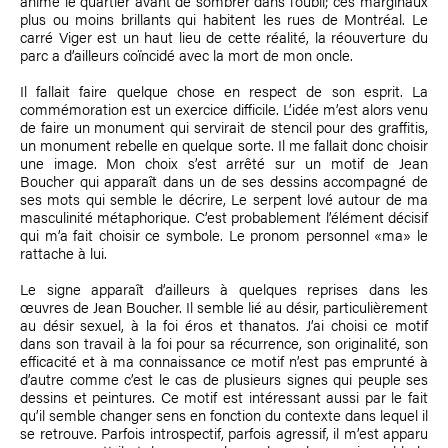
animé le quartier avant de sombrer dans l’oubli; ces marginaux
plus ou moins brillants qui habitent les rues de Montréal. Le
carré Viger est un haut lieu de cette réalité, la réouverture du
parc a d’ailleurs coïncidé avec la mort de mon oncle.
Il fallait faire quelque chose en respect de son esprit. La
commémoration est un exercice difficile. L’idée m’est alors venu
de faire un monument qui servirait de stencil pour des graffitis,
un monument rebelle en quelque sorte. Il me fallait donc choisir
une image. Mon choix s’est arrêté sur un motif de Jean
Boucher qui apparaît dans un de ses dessins accompagné de
ses mots qui semble le décrire, Le serpent lové autour de ma
masculinité métaphorique. C’est probablement l’élément décisif
qui m’a fait choisir ce symbole. Le pronom personnel «ma» le
rattache à lui.
Le signe apparaît d’ailleurs à quelques reprises dans les
œuvres de Jean Boucher. Il semble lié au désir, particulièrement
au désir sexuel, à la foi éros et thanatos. J’ai choisi ce motif
dans son travail à la foi pour sa récurrence, son originalité, son
efficacité et à ma connaissance ce motif n’est pas emprunté à
d’autre comme c’est le cas de plusieurs signes qui peuple ses
dessins et peintures. Ce motif est intéressant aussi par le fait
qu’il semble changer sens en fonction du contexte dans lequel il
se retrouve. Parfois introspectif, parfois agressif, il m’est apparu