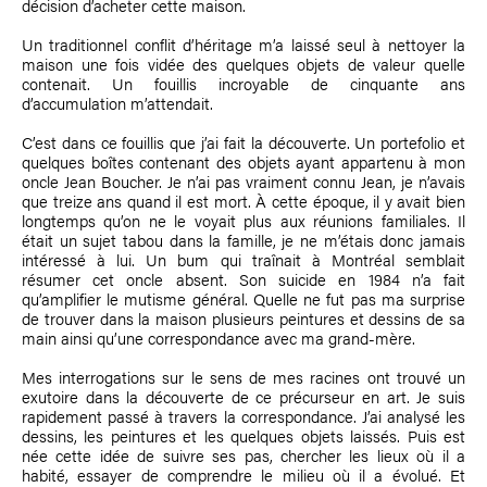
décision d’acheter cette maison.
Un traditionnel conflit d’héritage m’a laissé seul à nettoyer la
maison une fois vidée des quelques objets de valeur quelle
contenait. Un fouillis incroyable de cinquante ans
d’accumulation m’attendait.
C’est dans ce fouillis que j’ai fait la découverte. Un portefolio et
quelques boîtes contenant des objets ayant appartenu à mon
oncle Jean Boucher. Je n’ai pas vraiment connu Jean, je n’avais
que treize ans quand il est mort. À cette époque, il y avait bien
longtemps qu’on ne le voyait plus aux réunions familiales. Il
était un sujet tabou dans la famille, je ne m’étais donc jamais
intéressé à lui. Un bum qui traînait à Montréal semblait
résumer cet oncle absent. Son suicide en 1984 n’a fait
qu’amplifier le mutisme général. Quelle ne fut pas ma surprise
de trouver dans la maison plusieurs peintures et dessins de sa
main ainsi qu’une correspondance avec ma grand-mère.
Mes interrogations sur le sens de mes racines ont trouvé un
exutoire dans la découverte de ce précurseur en art. Je suis
rapidement passé à travers la correspondance. J’ai analysé les
dessins, les peintures et les quelques objets laissés. Puis est
née cette idée de suivre ses pas, chercher les lieux où il a
habité, essayer de comprendre le milieu où il a évolué. Et