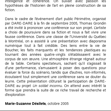
intelligence et cohérence. On suivait avec passion les
hypothèses de l’historien de l’art en pleine construction de sa
fiction.
Dans le cadre de l’événement d’art public Périmétre, organisé
par DARE-DARE à la fin de septembre 2005, Thomas Grondin
a été invité à prononcer une conférence sur son projet. L’artiste
a choisi de poursuivre dans sa fiction et nous a fait vivre une
fausse conférence. Dans une classe de l’Université du Québec
à Montréal, on a assisté à une présentation avec diaporama
numérique tout à fait crédible. Des liens entre la vie de
Boucher, les faits marquants et les tendances plastiques au
tournant des années quatre-vingts s’établissaient avec le
corpus de son œuvre. Une atmosphère étrange régnait autour
de la table. Certains spectateurs, sachant qu’il s’agissait là
d’une performance, s’amusaient à poser des questions pour
évaluer la force du scénario, tandis que d’autres, non-informés,
écoutaient tout simplement une conférence sans se douter du
leurre. Cette présentation clôturait la participation de DARE-
DARE au projet
Un soldat inconnu
. On attend avec intérêt la
forme que prendra la suite de ce riche travail de recherche et
d’exploration
Marie-Suzanne Désilets
, octobre 2005