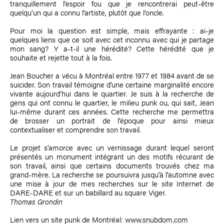
tranquillement l’espoir fou que je rencontrerai peut-être
quelqu’un qui a connu l’artiste, plutôt que l’oncle.
Pour moi la question est simple, mais effrayante : ai-je
quelques liens que ce soit avec cet inconnu avec qui je partage
mon sang? Y a-t-il une hérédité? Cette hérédité que je
souhaite et rejette tout à la fois.
Jean Boucher a vécu à Montréal entre 1977 et 1984 avant de se
suicider. Son travail témoigne d'une certaine marginalité encore
vivante aujourd’hui dans le quartier. Je suis à la recherche de
gens qui ont connu le quartier, le milieu punk ou, qui sait, Jean
lui-même durant ces années. Cette recherche me permettra
de brosser un portrait de l’époque pour ainsi mieux
contextualiser et comprendre son travail.
Le projet s’amorce avec un vernissage durant lequel seront
présentés un monument intégrant un des motifs récurant de
son travail, ainsi que certains documents trouvés chez ma
grand-mère. La recherche se poursuivra jusqu’à l’automne avec
une mise à jour de mes recherches sur le site Internet de
DARE-DARE et sur un babillard au square Viger.
Thomas Grondin
Lien vers un site punk de Montréal:
www.snubdom.com