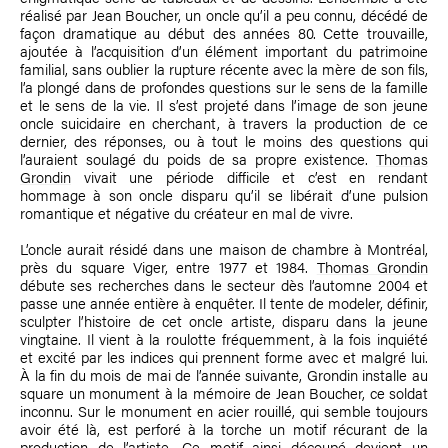
réalisé par Jean Boucher, un oncle qu’il a peu connu, décédé de
façon dramatique au début des années 80. Cette trouvaille,
ajoutée à l’acquisition d’un élément important du patrimoine
familial, sans oublier la rupture récente avec la mère de son fils,
l’a plongé dans de profondes questions sur le sens de la famille
et le sens de la vie. Il s’est projeté dans l’image de son jeune
oncle suicidaire en cherchant, à travers la production de ce
dernier, des réponses, ou à tout le moins des questions qui
l’auraient soulagé du poids de sa propre existence.
Thomas
Grondin
vivait une période difficile et c’est en rendant
hommage à son oncle disparu qu’il se libérait d’une pulsion
romantique et négative du créateur en mal de vivre.
L’oncle aurait résidé dans une maison de chambre à Montréal,
près du square Viger, entre 1977 et 1984.
Thomas Grondin
débute ses recherches dans le secteur dès l’automne 2004 et
passe une année entière à enquêter. Il tente de modeler, définir,
sculpter l’histoire de cet oncle artiste, disparu dans la jeune
vingtaine. Il vient à la roulotte fréquemment, à la fois inquiété
et excité par les indices qui prennent forme avec et malgré lui.
À la fin du mois de mai de l’année suivante, Grondin installe au
square un monument à la mémoire de Jean Boucher, ce soldat
inconnu. Sur le monument en acier rouillé, qui semble toujours
avoir été là, est perforé à la torche un motif récurant de la
production de l’artiste. Ce motif ainsi découpé devient un