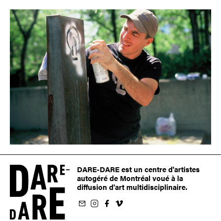
DARE-DARE est un centre d'artistes
autogéré de Montréal voué à la
diffusion d'art multidisciplinaire.
nfolettre
us sur Instagram
-nous sur Facebook
ivez-nous sur Vimeo