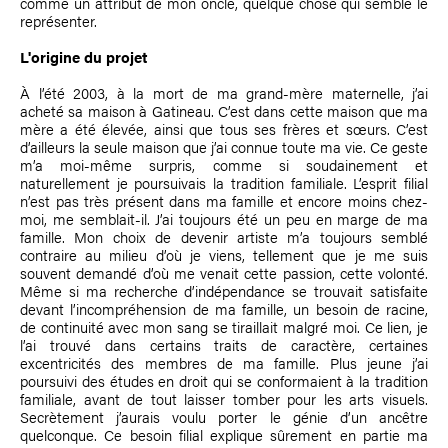
comme un attribut de mon oncle, quelque chose qui semble le
représenter.
L'origine du projet
À l’été 2003, à la mort de ma grand-mère maternelle, j’ai
acheté sa maison à Gatineau. C’est dans cette maison que ma
mère a été élevée, ainsi que tous ses frères et sœurs. C’est
d’ailleurs la seule maison que j’ai connue toute ma vie. Ce geste
m’a moi-même surpris, comme si soudainement et
naturellement je poursuivais la tradition familiale. L’esprit filial
n’est pas très présent dans ma famille et encore moins chez-
moi, me semblait-il. J’ai toujours été un peu en marge de ma
famille. Mon choix de devenir artiste m’a toujours semblé
contraire au milieu d’où je viens, tellement que je me suis
souvent demandé d’où me venait cette passion, cette volonté.
Même si ma recherche d’indépendance se trouvait satisfaite
devant l’incompréhension de ma famille, un besoin de racine,
de continuité avec mon sang se tiraillait malgré moi. Ce lien, je
l’ai trouvé dans certains traits de caractère, certaines
excentricités des membres de ma famille. Plus jeune j’ai
poursuivi des études en droit qui se conformaient à la tradition
familiale, avant de tout laisser tomber pour les arts visuels.
Secrètement j’aurais voulu porter le génie d’un ancêtre
quelconque. Ce besoin filial explique sûrement en partie ma