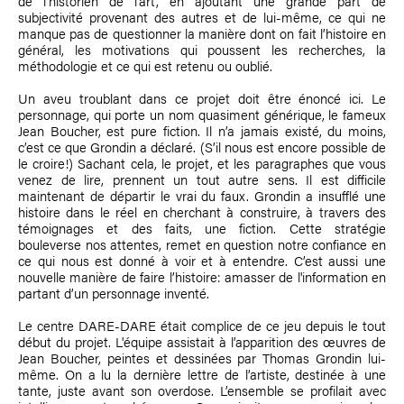
de l’historien de l’art, en ajoutant une grande part de
subjectivité provenant des autres et de lui-même, ce qui ne
manque pas de questionner la manière dont on fait l’histoire en
général, les motivations qui poussent les recherches, la
méthodologie et ce qui est retenu ou oublié.
Un aveu troublant dans ce projet doit être énoncé ici. Le
personnage, qui porte un nom quasiment générique, le fameux
Jean Boucher, est pure fiction. Il n’a jamais existé, du moins,
c’est ce que Grondin a déclaré. (S’il nous est encore possible de
le croire!) Sachant cela, le projet, et les paragraphes que vous
venez de lire, prennent un tout autre sens. Il est difficile
maintenant de départir le vrai du faux. Grondin a insufflé une
histoire dans le réel en cherchant à construire, à travers des
témoignages et des faits, une fiction. Cette stratégie
bouleverse nos attentes, remet en question notre confiance en
ce qui nous est donné à voir et à entendre. C’est aussi une
nouvelle manière de faire l’histoire: amasser de l'information en
partant d’un personnage inventé.
Le centre DARE-DARE était complice de ce jeu depuis le tout
début du projet. L'équipe assistait à l’apparition des œuvres de
Jean Boucher, peintes et dessinées par
Thomas Grondin
lui-
même. On a lu la dernière lettre de l’artiste, destinée à une
tante, juste avant son overdose. L’ensemble se profilait avec