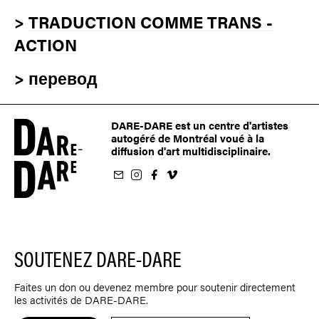
>
TRADUCTION COMME TRANS -
ACTION
>
перевод
DARE-DARE est un centre d'artistes
autogéré de Montréal voué à la
diffusion d'art multidisciplinaire.
nfolettre
us sur Instagram
-nous sur Facebook
ivez-nous sur Vimeo
SOUTENEZ DARE-DARE
Faites un don ou devenez membre pour soutenir directement
les activités de DARE-DARE.