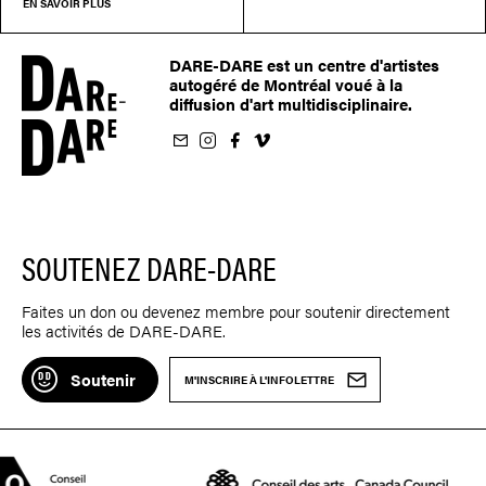
EN SAVOIR PLUS
DARE-DARE est un centre d'artistes
autogéré de Montréal voué à la
diffusion d'art multidisciplinaire.
nfolettre
us sur Instagram
-nous sur Facebook
ivez-nous sur Vimeo
SOUTENEZ DARE-DARE
Faites un don ou devenez membre pour soutenir directement
les activités de DARE-DARE.
Soutenir
M'INSCRIRE À L'INFOLETTRE