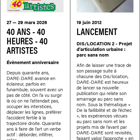
27 — 29 mars 2026
19 juin 2012
40 ANS - 40
LANCEMENT
HEURES - 40
DIS/LOCATION 2 - Projet
ARTISTES
d'articulation urbaine :
parc sans nom
Évènement anniversaire
Afin de laisser une trace de
son passage suite à
Depuis quarante ans,
chacune des Dis/location,
DARE-DARE avance en
DARE-DARE est heureux
éclaireur, parfois en
de lancer sa nouvelle
funambule, souvent avec un
publication qui relate son
pas de côté. On l’a vu surgir
amarrage au parc sans
là où on ne l’attendait pas,
nom. Sous la thématique «
occuper les interstices,
De la faillibilité et de l’échec
déplacer les lignes, préférer
», les expériences vécues
l’accident fertile à la
au parc sans nom et les
trajectoire droite. Quarante
projets mis de l'avant par
ans à faire de l’art un verbe
DARE-DARE sont revisités,
actif : déborder, infiltrer,
faisant valoir l'approche « en
relier.