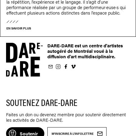
la répétition, l’expérience et le langage. Il s’agit d’une
performance réalisée par un groupe de performeur·euse·­s qui
effectuent plusieurs actions distinctes dans l’espace public.
EN SAVOIR PLUS
DARE-DARE est un centre d'artistes
autogéré de Montréal voué à la
diffusion d'art multidisciplinaire.
nfolettre
us sur Instagram
-nous sur Facebook
ivez-nous sur Vimeo
SOUTENEZ DARE-DARE
Faites un don ou devenez membre pour soutenir directement
les activités de DARE-DARE.
Soutenir
M'INSCRIRE À L'INFOLETTRE