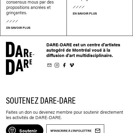
consensus mous par des
propositions ancrées et
grinçantes.
EN SAVOIR PLUS
EN SAVOIR PLUS
DARE-DARE est un centre d'artistes
autogéré de Montréal voué à la
diffusion d'art multidisciplinaire.
nfolettre
us sur Instagram
-nous sur Facebook
ivez-nous sur Vimeo
SOUTENEZ DARE-DARE
Faites un don ou devenez membre pour soutenir directement
les activités de DARE-DARE.
Soutenir
M'INSCRIRE À L'INFOLETTRE