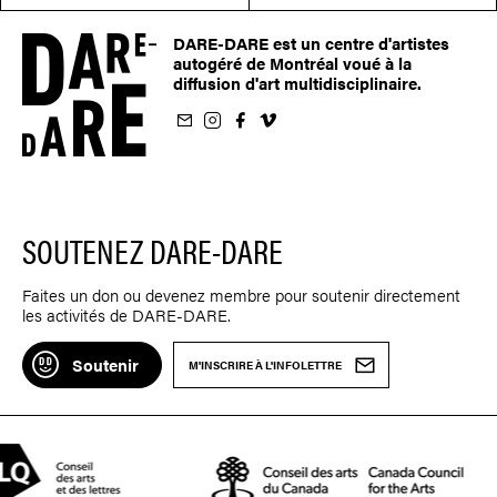
DARE-DARE est un centre d'artistes
autogéré de Montréal voué à la
diffusion d'art multidisciplinaire.
nfolettre
us sur Instagram
-nous sur Facebook
ivez-nous sur Vimeo
SOUTENEZ DARE-DARE
Faites un don ou devenez membre pour soutenir directement
les activités de DARE-DARE.
Soutenir
M'INSCRIRE À L'INFOLETTRE