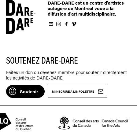
DARE-DARE est un centre d'artistes
autogéré de Montréal voué à la
diffusion d'art multidisciplinaire.
nfolettre
us sur Instagram
-nous sur Facebook
ivez-nous sur Vimeo
SOUTENEZ DARE-DARE
Faites un don ou devenez membre pour soutenir directement
les activités de DARE-DARE.
Soutenir
M'INSCRIRE À L'INFOLETTRE