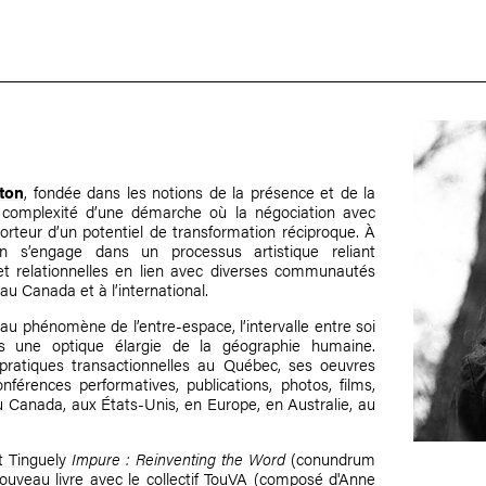
nton
, fondée dans les notions de la présence et de la
 complexité d’une démarche où la négociation avec
porteur d’un potentiel de transformation réciproque. À
on s’engage dans un processus artistique reliant
s et relationnelles en lien avec diverses communautés
u Canada et à l’international.
au phénomène de l’entre-espace, l’intervalle entre soi
, dans une optique élargie de la géographie humaine.
ratiques transactionnelles au Québec, ses oeuvres
conférences performatives, publications, photos, films,
 Canada, aux États-Unis, en Europe, en Australie, au
t Tinguely
Impure : Reinventing the Word
(conundrum
nouveau livre avec le collectif TouVA (composé d'
Anne