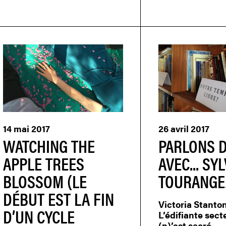
14 mai 2017
26 avril 2017
WATCHING THE
PARLONS D
APPLE TREES
AVEC... SYL
BLOSSOM (LE
TOURANGE
DÉBUT EST LA FIN
Victoria Stanton
D’UN CYCLE
L’édifiante sect
(n)’est sacré