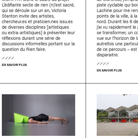
L’édifiante secte de rien (n)’est sacré,
piste cyclable qui bo
qui se déroule sur un an, Victoria
Lachine pour me ren
Stanton invite des artistes,
points de la ville, à la
chercheur.es et praticien.nes issu.es
nord. Durant les 6 d
de diverses disciplines [artistiques
j’ai vu rapidement l
ou extra-artistiques] à présenter leur
se transformer, un co
réflexions durant une série de
vue sur l’horizon de la
discussions informelles portant sur la
autrefois une particu
question du Rien faire.
de ce parcours – est 
disparaitre.
EN SAVOIR PLUS
EN SAVOIR PLUS