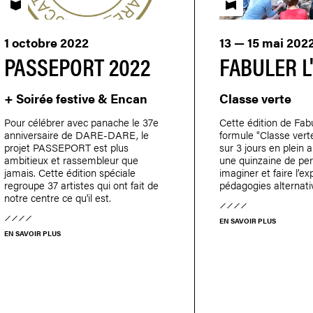
PASSEPORT
Fabuler l'école
1 octobre 2022
13 — 15 mai 202
PASSEPORT 2022
FABULER L
+ Soirée festive & Encan
Classe verte
Pour célébrer avec panache le 37e
Cette édition de Fabu
anniversaire de DARE-DARE, le
formule "Classe verte
projet PASSEPORT est plus
sur 3 jours en plein 
ambitieux et rassembleur que
une quinzaine de pe
jamais. Cette édition spéciale
imaginer et faire l’e
regroupe 37 artistes qui ont fait de
pédagogies alternati
notre centre ce qu'il est.
EN SAVOIR PLUS
EN SAVOIR PLUS