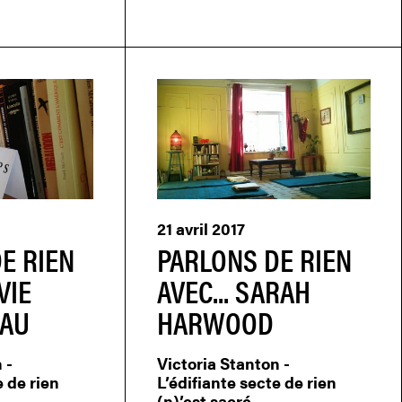
21 avril 2017
E RIEN
PARLONS DE RIEN
VIE
AVEC... SARAH
AU
HARWOOD
 -
Victoria Stanton -
e de rien
L’édifiante secte de rien
(n)’est sacré