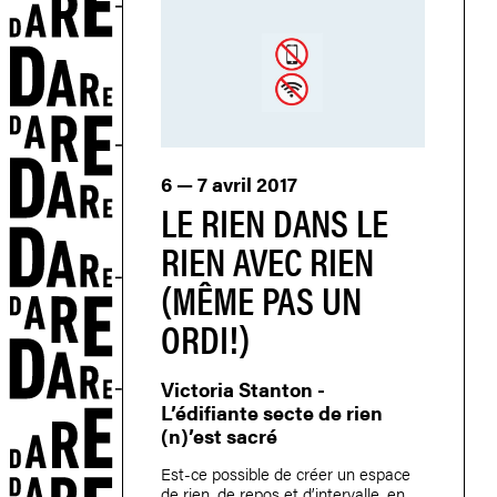
ETS
6 — 7 avril 2017
LE RIEN DANS LE
RIEN AVEC RIEN
(MÊME PAS UN
ORDI!)
Victoria Stanton -
L’édifiante secte de rien
(n)’est sacré
Est-ce possible de créer un espace
de rien, de repos et d’intervalle, en