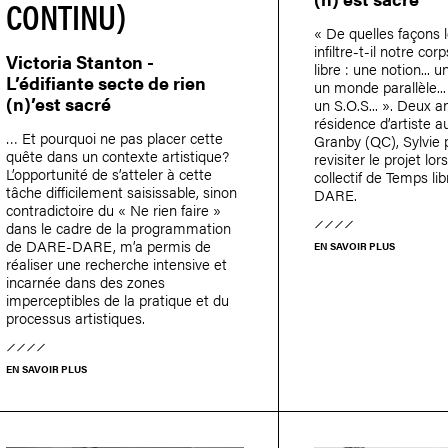
CONTINU)
« De quelles façons 
infiltre-t-il notre co
Victoria Stanton -
libre : une notion... u
L’édifiante secte de rien
un monde parallèle...
(n)’est sacré
un S.O.S... ». Deux 
résidence d’artiste a
… Et pourquoi ne pas placer cette
Granby (QC), Sylvie
quête dans un contexte artistique?
revisiter le projet l
L’opportunité de s’atteler à cette
collectif de Temps li
tâche difficilement saisissable, sinon
DARE.
contradictoire du « Ne rien faire »
dans le cadre de la programmation
de DARE-DARE, m’a permis de
EN SAVOIR PLUS
réaliser une recherche intensive et
incarnée dans des zones
imperceptibles de la pratique et du
processus artistiques.
EN SAVOIR PLUS