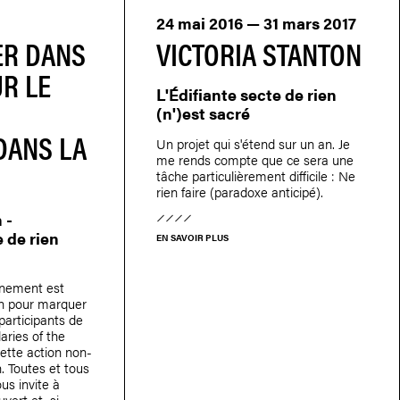
24 mai 2016 — 31 mars 2017
R DANS
VICTORIA STANTON
UR LE
L'Édifiante secte de rien
(n')est sacré
DANS LA
Un projet qui s'étend sur un an. Je
me rends compte que ce sera une
tâche particulièrement difficile : Ne
rien faire (paradoxe anticipé).
 -
e de rien
EN SAVOIR PLUS
énement est
uin pour marquer
 participants de
aries of the
ette action non-
h. Toutes et tous
us invite à
uvert et, si