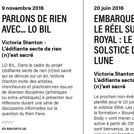
9 novembre 2016
20 juin 2016
PARLONS DE RIEN
EMBARQUE
AVEC... LO BIL
LE RÉEL S
ROYAL : LE
Victoria Stanton -
SOLSTICE 
L’édifiante secte de rien
(n)’est sacré
LUNE
LO BIL. Dans le cadre du projet
L’édifiante secte de rien (n)’est sacré
Victoria Stanton
qui se déroule sur un an, Victoria
L’édifiante sect
Stanton invite des artistes,
(n)’est sacré
chercheur.es et practicien.nes issu.es
de diverses disciplines [artistiques
Le prochain non-év
ou extra-artistiques] à présenter leur
planifié pour le 20 j
réflexions durant une série de
le solstice d’été. Les
discussions informelles sur la
la formation « Bound
question du Rien Faire.
Body » vont mener c
active à partir de 20
sont bienvenus. Je vo
EN SAVOIR PLUS
arriver avec l'esprit o