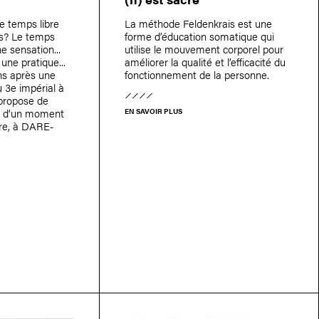
le temps libre
La méthode Feldenkrais est une
rps? Le temps
forme d’éducation somatique qui
ne sensation...
utilise le mouvement corporel pour
 une pratique...
améliorer la qualité et l’efficacité du
ans après une
fonctionnement de la personne.
u 3e impérial à
 propose de
ors d’un moment
EN SAVOIR PLUS
bre, à DARE-