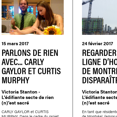
15 mars 2017
24 février 2017
PARLONS DE RIEN
REGARDER
AVEC... CARLY
LIGNE D’H
GAYLOR ET CURTIS
DE MONTR
MURPHY
DISPARAÎT
Victoria Stanton -
Victoria Stanton
L’édifiante secte de rien
L’édifiante sect
(n)’est sacré
(n)’est sacré
CARLY GAYLOR et CURTIS
En tant que résiden
MURPHY. Dans le cadre du projet
de Montréal, j’empru